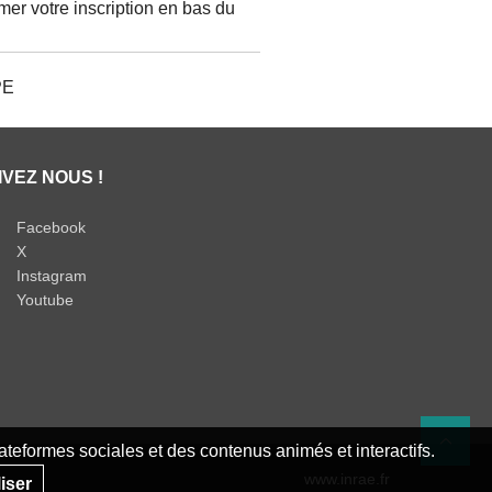
mer votre inscription en bas du
PE
IVEZ NOUS !
Facebook
X
Instagram
Youtube
teformes sociales et des contenus animés et interactifs.
Re
www.inrae.fr
iser